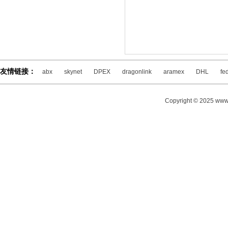
友情链接：
abx
skynet
DPEX
dragonlink
aramex
DHL
fe
Copyright © 2025 www.