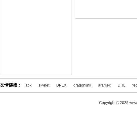
友情链接：
abx
skynet
DPEX
dragonlink
aramex
DHL
fe
Copyright © 2025 www.