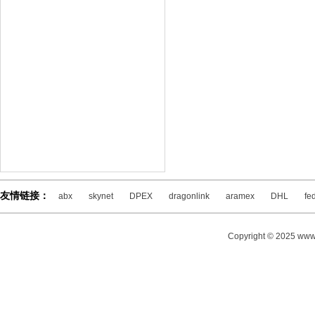
友情链接：
abx
skynet
DPEX
dragonlink
aramex
DHL
fe
Copyright © 2025 www.