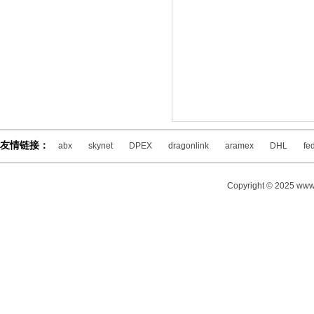
友情链接：
abx
skynet
DPEX
dragonlink
aramex
DHL
fe
Copyright © 2025 www.