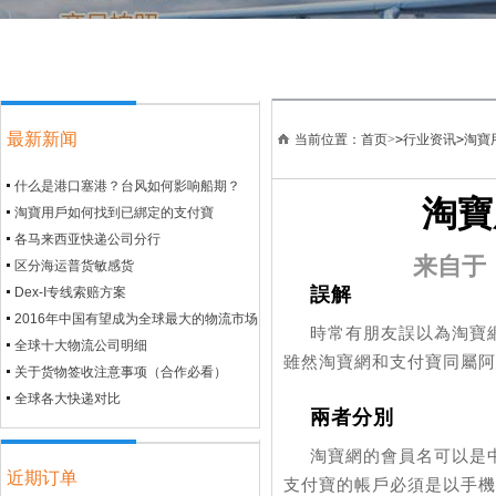
最新新闻
当前位置：首页>
>
行业资讯
>
淘寶
什么是港口塞港？台风如何影响船期？
淘寶
淘寶用戶如何找到已綁定的支付寶
各马来西亚快递公司分行
来自于：
区分海运普货敏感货
誤解
Dex-I专线索赔方案
2016年中国有望成为全球最大的物流市场
時常有朋友誤以為淘寶
全球十大物流公司明细
雖然淘寶網和支付寶同屬阿
关于货物签收注意事项（合作必看）
全球各大快递对比
兩者分別
淘寶網的會員名可以是中
近期订单
支付寶的帳戶必須是以手機